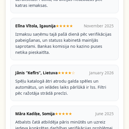
katras iemaksas.
Elīna Vītola, Igaunija
★★★★★
November 2025
Izmaksu saņēmu tajā pašā dienā pēc verifikācijas
pabeigšanas, un statuss kabinetā mainījās
saprotami. Bankas komisija no kazino puses
netika pieskaitīta.
Jānis “Kefīrs”, Lietuva
★★★★☆
January 2026
Spēļu katalogā ātri atrodu galda spēles un
automātus, un ielādes laiks pārlūkā ir īss. Filtri
pēc ražotāja strādā precīzi.
Māra Kadiķe, Somija
★★★★★
June 2025
Atbalsts čatā atbildēja pāris minūtēs un uzreiz
iedeva konkrētas darbības verifikācijas problēmai.