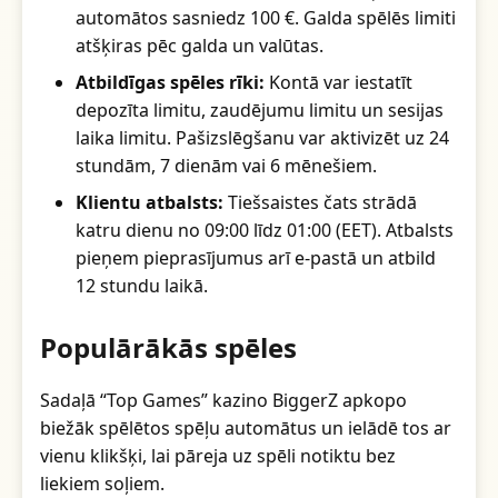
automātos sasniedz 100 €. Galda spēlēs limiti
atšķiras pēc galda un valūtas.
Atbildīgas spēles rīki:
Kontā var iestatīt
depozīta limitu, zaudējumu limitu un sesijas
laika limitu. Pašizslēgšanu var aktivizēt uz 24
stundām, 7 dienām vai 6 mēnešiem.
Klientu atbalsts:
Tiešsaistes čats strādā
katru dienu no 09:00 līdz 01:00 (EET). Atbalsts
pieņem pieprasījumus arī e‑pastā un atbild
12 stundu laikā.
Populārākās spēles
Sadaļā “Top Games” kazino BiggerZ apkopo
biežāk spēlētos spēļu automātus un ielādē tos ar
vienu klikšķi, lai pāreja uz spēli notiktu bez
liekiem soļiem.