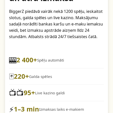
BiggerZ piedāvā vairāk nekā 1200 spēļu, ieskaitot
slotus, galda spēles un live kazino. Maksājumu
sadaļā norādīti bankas karšu un e‑maku iemaksu
veidi, bet izmaksu apstrāde aizņem līdz 24
stundām. Atbalsts strādā 24/7 tiešsaistes čatā.
🎰
2 400+
Spēļu automāti
🃏
220+
Galda spēles
📺
📺
95+
Live kazino galdi
⚡
1–3 min
Izmaksas laiks e-makiem