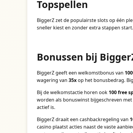
Topspellen
BiggerZ zet de populairste slots op één plek
sneller kiest en zonder extra stappen start
Bonussen bij Bigger
BiggerZ geeft een welkomstbonus van
100
wagering van
35x
op het bonusbedrag. Bigg
Bij de welkomstactie horen ook
100 free s
worden als bonuswinst bijgeschreven met
actief is.
BiggerZ draait een cashbackregeling van
1
casino plaatst acties naast de vaste aanbi