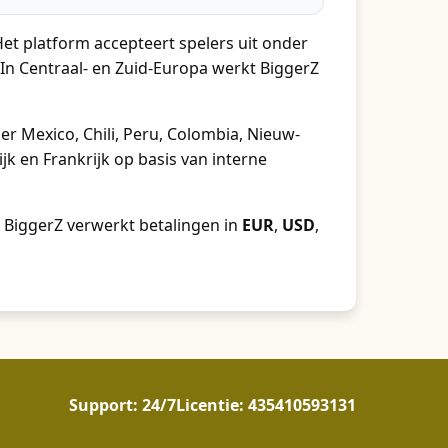
et platform accepteert spelers uit onder
In Centraal- en Zuid-Europa werkt BiggerZ
r Mexico, Chili, Peru, Colombia, Nieuw-
jk en Frankrijk op basis van interne
. BiggerZ verwerkt betalingen in
EUR
,
USD
,
Support: 24/7
Licentie: 435410593131