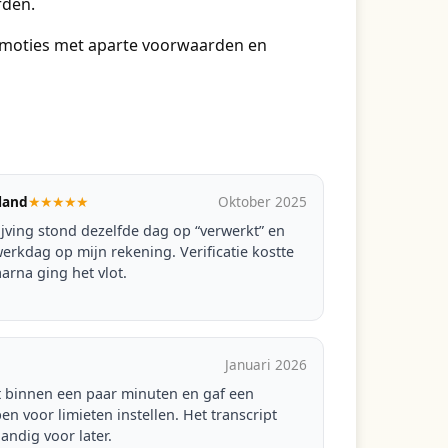
rden.
romoties met aparte voorwaarden en
rland
★★★★★
Oktober 2025
ijving stond dezelfde dag op “verwerkt” en
erkdag op mijn rekening. Verificatie kostte
rna ging het vlot.
Januari 2026
t binnen een paar minuten en gaf een
n voor limieten instellen. Het transcript
andig voor later.