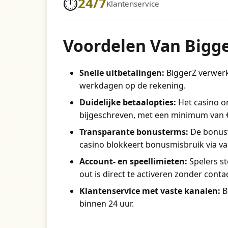
⏱️
24/7
Klantenservice
Voordelen Van Bigg
Snelle uitbetalingen:
BiggerZ verwerk
werkdagen op de rekening.
Duidelijke betaalopties:
Het casino on
bijgeschreven, met een minimum van 
Transparante bonusterms:
De bonusv
casino blokkeert bonusmisbruik via va
Account- en speellimieten:
Spelers ste
out is direct te activeren zonder cont
Klantenservice met vaste kanalen:
B
binnen 24 uur.