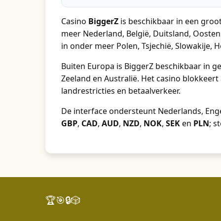
Casino
BiggerZ
is beschikbaar in een groo
meer Nederland, België, Duitsland, Oosten
in onder meer Polen, Tsjechië, Slowakije, H
Buiten Europa is BiggerZ beschikbaar in ge
Zeeland en Australië. Het casino blokkeert
landrestricties en betaalverkeer.
De interface ondersteunt Nederlands, Enge
GBP
,
CAD
,
AUD
,
NZD
,
NOK
,
SEK
en
PLN
; s
🏆
🎯
🔒
🎲