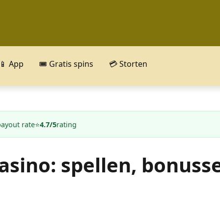
📱 App
🎟️ Gratis spins
💳 Storten
payout rate
⭐
4.7/5
rating
asino: spellen, bonusse