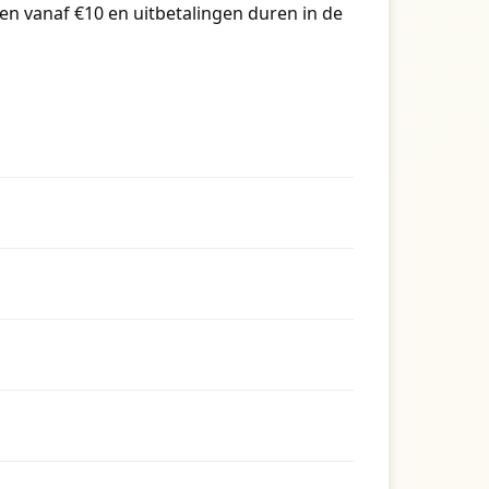
rten vanaf €10 en uitbetalingen duren in de