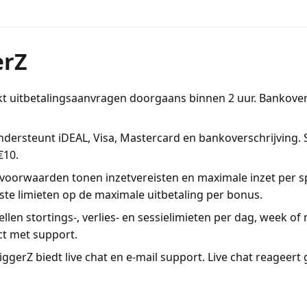
erZ
t uitbetalingsaanvragen doorgaans binnen 2 uur. Bankover
dersteunt iDEAL, Visa, Mastercard en bankoverschrijving. 
€10.
oorwaarden tonen inzetvereisten en maximale inzet per spi
ste limieten op de maximale uitbetaling per bonus.
llen stortings-, verlies- en sessielimieten per dag, week of m
act met support.
iggerZ biedt live chat en e-mail support. Live chat reageer