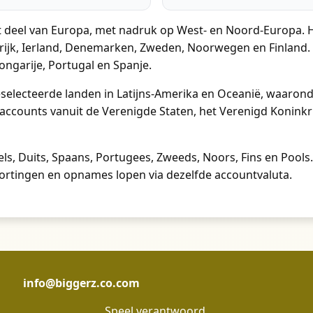
t deel van Europa, met nadruk op West- en Noord-Europa. H
rijk, Ierland, Denemarken, Zweden, Noorwegen en Finland. 
ongarije, Portugal en Spanje.
selecteerde landen in Latijns-Amerika en Oceanië, waaronde
 accounts vanuit de Verenigde Staten, het Verenigd Koninkri
ls, Duits, Spaans, Portugees, Zweeds, Noors, Fins en Pools
tortingen en opnames lopen via dezelfde accountvaluta.
info@biggerz.co.com
Speel verantwoord.